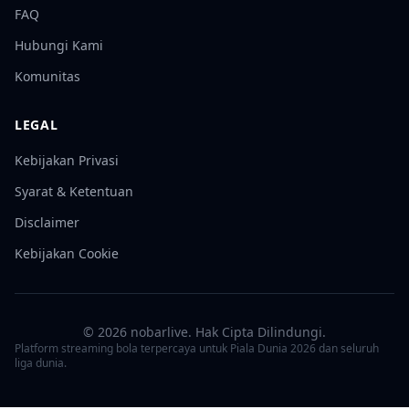
FAQ
Hubungi Kami
Komunitas
LEGAL
Kebijakan Privasi
Syarat & Ketentuan
Disclaimer
Kebijakan Cookie
© 2026 nobarlive. Hak Cipta Dilindungi.
Platform streaming bola terpercaya untuk Piala Dunia 2026 dan seluruh
liga dunia.