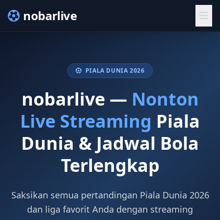
nobarlive
PIALA DUNIA 2026
nobarlive —
Nonton
Live Streaming
Piala
Dunia & Jadwal Bola
Terlengkap
Saksikan semua pertandingan Piala Dunia 2026
dan liga favorit Anda dengan streaming