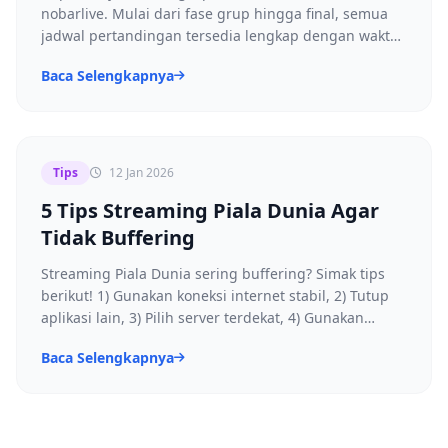
nobarlive. Mulai dari fase grup hingga final, semua
jadwal pertandingan tersedia lengkap dengan waktu
siaran langsung. Update setiap hari!
Baca Selengkapnya
Tips
12 Jan 2026
5 Tips Streaming Piala Dunia Agar
Tidak Buffering
Streaming Piala Dunia sering buffering? Simak tips
berikut! 1) Gunakan koneksi internet stabil, 2) Tutup
aplikasi lain, 3) Pilih server terdekat, 4) Gunakan
browser terbaru, 5) Streaming di jam sepi. Dijamin
Baca Selengkapnya
lancar!