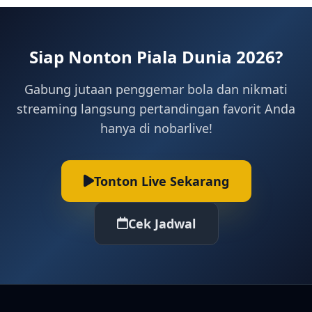
Siap Nonton Piala Dunia 2026?
Gabung jutaan penggemar bola dan nikmati
streaming langsung pertandingan favorit Anda
hanya di nobarlive!
Tonton Live Sekarang
Cek Jadwal